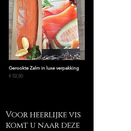
Gerookte Zalm in luxe verpakking
Prijs
€ 52,50
Meer laden
Voor heerlijke vis
komt u naar deze