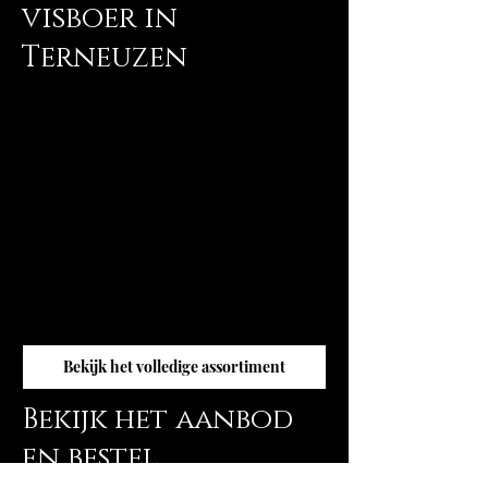
visboer in
Terneuzen
Onze prijzen zijn relatief laag, omdat wij
gevestigd zijn op een industrieterrein. Hier
hebben wij voor gekozen, omdat een pand
op een A-locatie zeer duur is en de klant dit
uiteindelijk betaalt. Wij bieden u de beste
kwaliteit voor een uitstekende prijs. Bestel
dus eenvoudig uw favoriete
verse vis
online
bij Smookt, uw visboer in Terneuzen. Wij
hebben een groot assortiment, zoals
ambachtelijk gerookte paling
, verse zalm en
heerlijke visschotels. Al onze producten zijn
met zorg uitgekozen en worden met veel
expertise klaargemaakt.
Bekijk het volledige assortiment
Bekijk het aanbod
en bestel