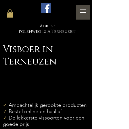
Adres :
Polenweg 10 A Terneuzen
Visboer in
Terneuzen
Wij zijn de betere visboer in Terneuzen. Al onze
producten zijn eerlijk en kleinschalig
geproduceerd, waardoor u het verschil proeft!
Wij kopen deze direct bij de bron of de betere
groothandels in. Bij ons koopt u de beste
kwaliteit vis, voor de laagste prijs.
✓
Ambachtelijk gerookte producten
✓
Bestel online en haal af
✓
De lekkerste vissoorten voor een
goede prijs