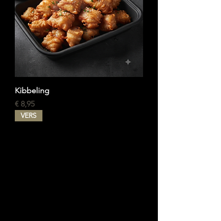
Kibbeling
Prijs
€ 8,95
VERS